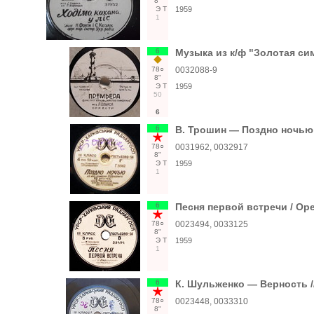
8"
Э
Т
1959
1
6
Музыка из к/ф "Золотая с
78○
0032088-9
8"
Э
Т
1959
50
6
6
В. Трошин — Поздно ночью 
78○
0031962, 0032917
8"
Э
Т
1959
1
6
Песня первой встречи / Ор
78○
0023494, 0033125
8"
Э
Т
1959
1
6
К. Шульженко — Верность /
78○
0023448, 0033310
8"