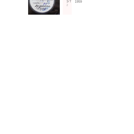
Э
Т
1959
2