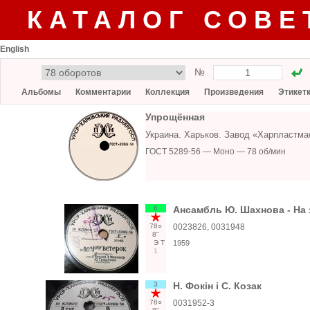
КАТАЛОГ СОВЕ
English
№
Альбомы
Комментарии
Коллекция
Произведения
Этикет
Упрощённая
Украина. Харьков. Завод «Харпластма
ГОСТ 5289-56 — Моно — 78 об/мин
6
Ансамбль Ю. Шахнова - На з
78○
0023826, 0031948
8"
Э
Т
1959
1
3
Н. Фокін і С. Козак
78○
0031952-3