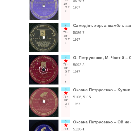
78○
5076-7
10"
Э
Т
1937
5
3
Самодіят. хор. ансамбль за
78○
5086-7
10"
Э
Т
1937
1
3
О. Петрусенко, М. Частій – О
78○
5092-3
10"
Э
Т
1937
9
1
3
Оксана Петрусенко – Кулик 
78○
5106, 5115
10"
Э
Т
1937
3
3
Оксана Петрусенко – Ой,не 
78○
5120-1