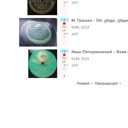
Э
Т
1937
9
3
М. Гришко - Ой,
зi
йди,
зi
йди
78○
5095, 5214
10"
Э
Т
1937
6
3
Иван Паторжинский – Взяв 
78○
5199, 5215
10"
Э
Т
1937
13
1
«
«
Первая
Предыдущая