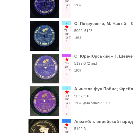
10"
Э
Т
1937
5
3
О. Петрусенко, М. Частій – 
78○
5092, 5125
10"
Э
Т
1937
1
4
О. Юра-Юрський – Т. Шевчен
78○
5133-6 (2 пл.)
10"
Т
1937
1
3
А ингэлэ фун Пойнл; Фрейл
78○
5057, 5180
10"
Э
Т
1937
, дата записи:
1937
1
1
1
Ансамбль еврейской народ
78○
5192-3
10"