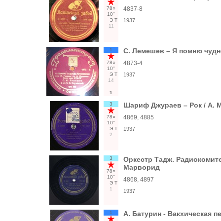
78○
4837-8
10"
Э
Т
1937
11
1
С. Лемешев – Я помню чудн
78○
4873-4
10"
Э
Т
1937
14
1
3
Шариф Джураев – Рок / А. 
78○
4869, 4885
10"
Э
Т
1937
2
3
Оркестр Тадж. Радиокомитет
Марворид
78○
10"
4868, 4897
Э
Т
1
1937
1
А. Батурин - Вакхическая п