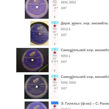
78○
4934, 5003
10"
Э
Т
1937
6
1
3
Держ.
жi
ноч. хор. ансамбль
78○
5013-4
10"
Э
Т
1937
4
1
3
Само
дi
яльний хор. ансамбл
78○
5050-1
10"
О
Э
Т
1937
1
1
3
Само
дi
яльний хор. ансамбл
78○
5056, 5058
10"
Э
Т
1937
3
1
Э. Гилельс (ф-но) – С. Рах