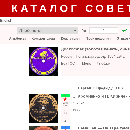
КАТАЛОГ СОВЕ
English
№
Альбомы
Комментарии
Коллекция
Произведения
Этикет
Дискофлаг (золотая печать, синя
Россия. Ногинский завод. 1934-1941 
Без ГОСТ — Моно — 78 об/мин
«
«
Первая
Предыдущая
6
С. Хромченко и П. Киричек 
78○
4621-2
10"
Э
Т
1936
13
1
1
С. Лемешев — На заре тума