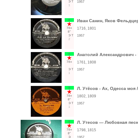
Э
Т
1957
1
6
Иван Санин, Яков Фельдцер 
78○
1716, 1801
8"
Э
Т
1957
2
6
Анатолий Александрович - 
78○
1761, 1808
Э
Т
1957
1
6
Л. Утёсов - Ах, Одесса моя 
78○
1802, 1809
8"
Э
Т
1957
1
6
Л. Утесов — Любовная песня
78○
1798, 1815
8"
Э
1957