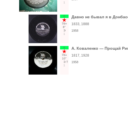
1
6
Давно не бывал я в Донбасс
78○
1833, 1888
8"
Э
1958
1
6
А. Коваленко — Прощай Рим
78○
1817, 1928
10"
Э
Т
1958
1