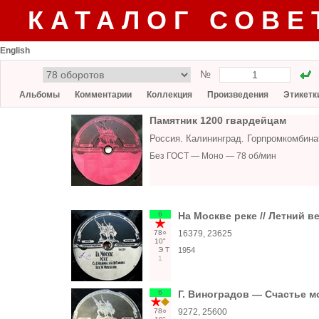
КАТАЛОГ СОВЕ
English
№
Альбомы
Комментарии
Коллекция
Произведения
Этикетк
Памятник 1200 гвардейцам
Россия. Калининград. Горпромкомбин
Без ГОСТ — Моно — 78 об/мин
6
На Москве реке // Летний в
78○
16379, 23625
10"
Э
Т
1954
1
6
Г. Виноградов — Счастье мо
78○
9272, 25600