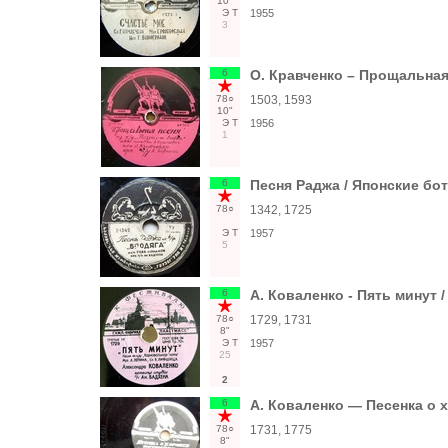
10"
Э
Т
1955
3
6
О. Кравченко ‎– Прощальная
78○
1503, 1593
10"
Э
Т
1956
1
6
Песня Раджа / Японские бо
78○
1342, 1725
Э
Т
1957
5
6
А. Коваленко - Пять минут
78○
1729, 1731
8"
Э
Т
1957
25
2
6
А. Коваленко — Песенка о 
78○
1731, 1775
8"