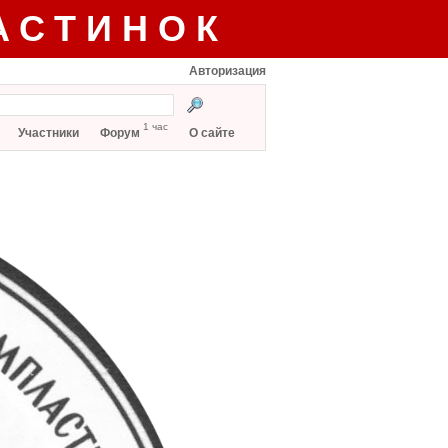
АСТИНОК
Авторизация
1 час
Участники
Форум
О сайте