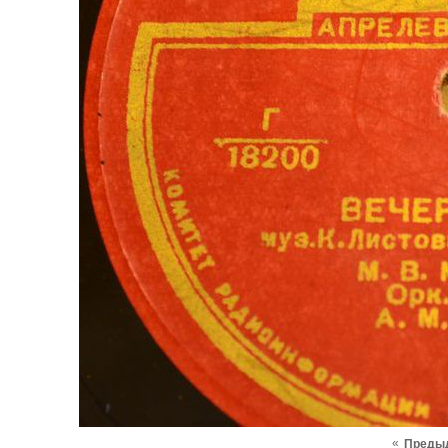
«
Преды