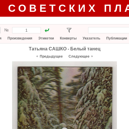
Г СОВЕТСКИХ ПЛ
№
я
Произведения
Этикетки
Конверты
Указатель
Публикации
Татьяна САШКО - Белый танец
«
»
Предыдущее
Следующее