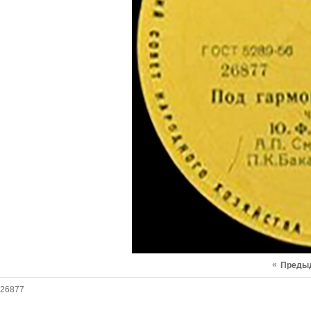
«
Преды
26877