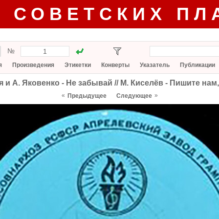
Г СОВЕТСКИХ ПЛ
№
я
Произведения
Этикетки
Конверты
Указатель
Публикации
я и А. Яковенко - Не забывай // М. Киселёв - Пишите нам
«
»
Предыдущее
Следующее