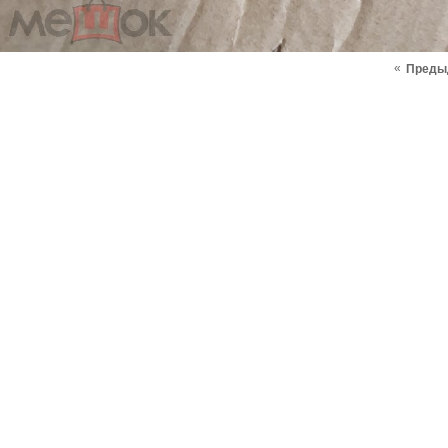
«
Преды