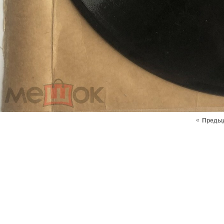
«
Преды