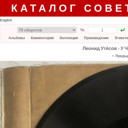
КАТАЛОГ СОВЕ
English
№
Альбомы
Комментарии
Коллекция
Произведения
Этикет
Леонид Утёсов - У 
«
Преды