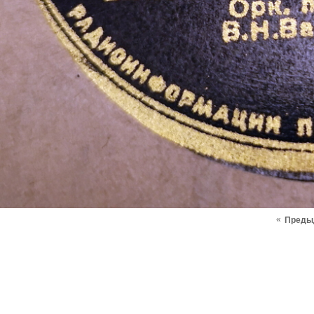
«
Преды