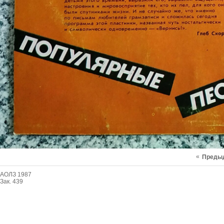
«
Преды
АОЛЗ 1987
Зак. 439