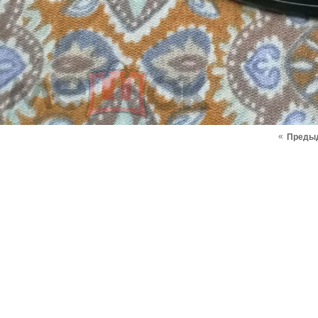
«
Преды