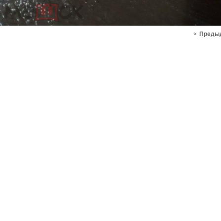
«
Преды