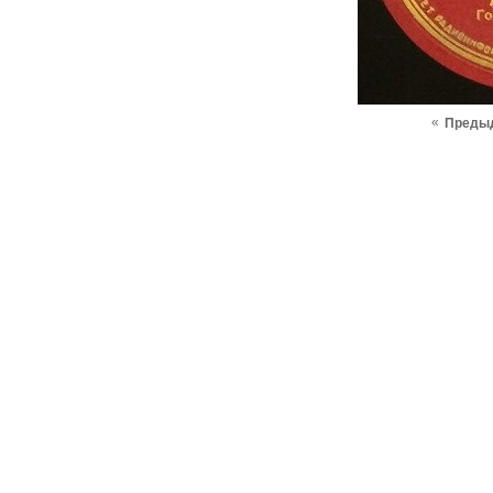
«
Преды