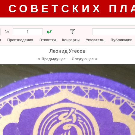
Г СОВЕТСКИХ ПЛ
№
я
Произведения
Этикетки
Конверты
Указатель
Публикации
Леонид Утёсов
«
»
Предыдущее
Следующее