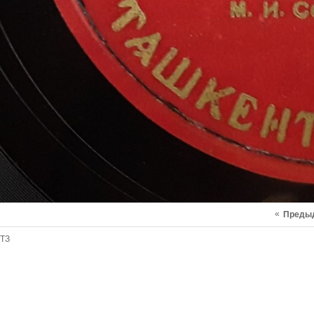
«
Преды
ТЗ