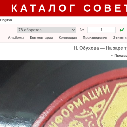
КАТАЛОГ СОВЕ
English
№
Альбомы
Комментарии
Коллекция
Произведения
Этикетк
Н. Обухова — На заре 
«
Преды