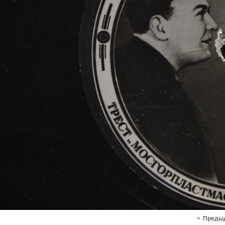
«
Преды