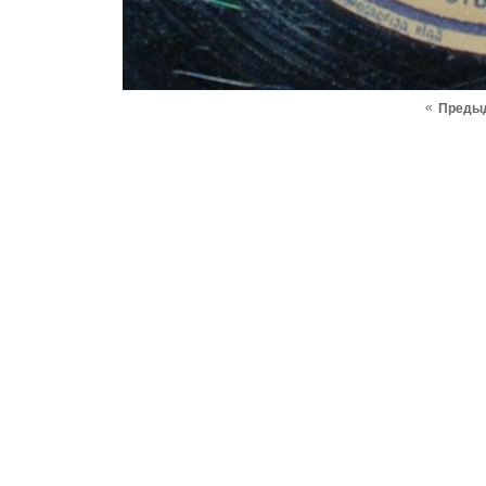
«
Преды