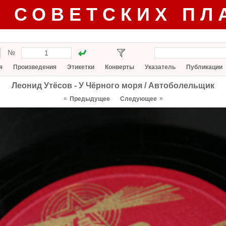
Г СОВЕТСКИХ ПЛ
№
я
Произведения
Этикетки
Конверты
Указатель
Публикации
Леонид Утёсов - У Чёрного моря / Автоболельщик
«
»
Предыдущее
Следующее