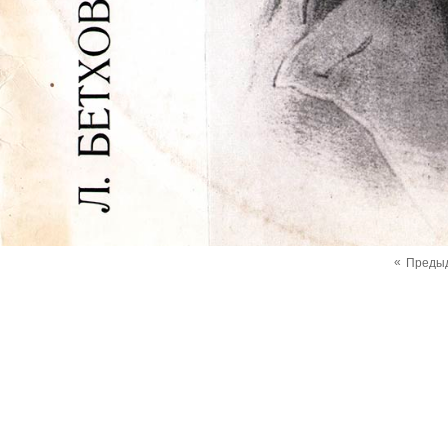
«
Преды