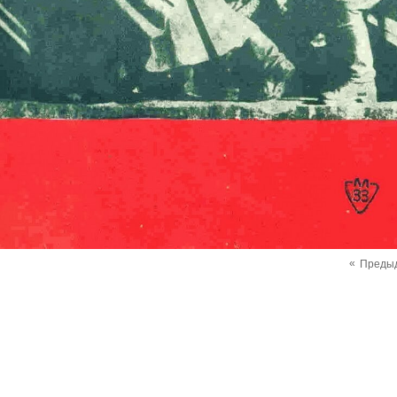
«
Преды