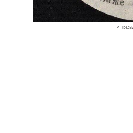
«
Преды