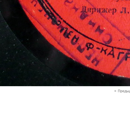
«
Преды