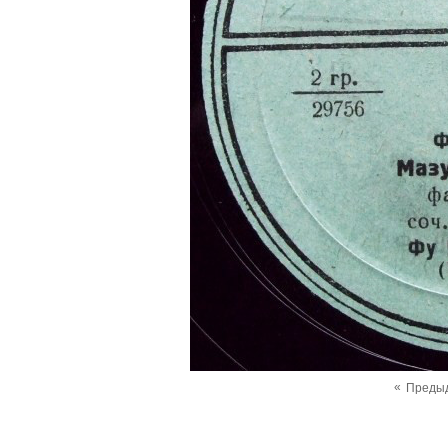
«
Преды