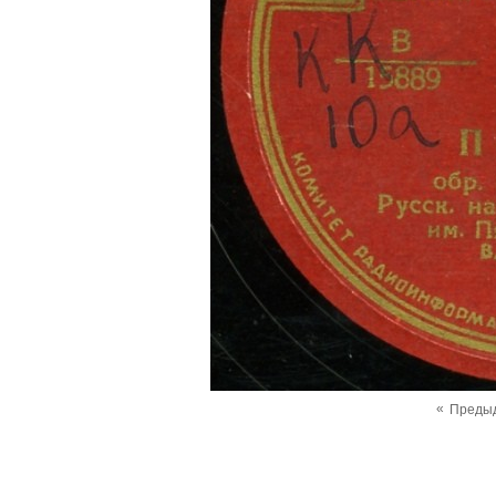
«
Преды