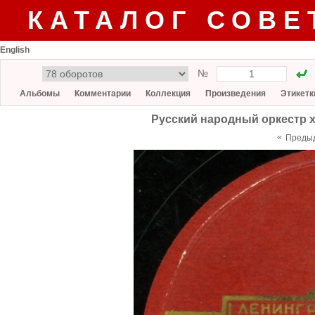
КАТАЛОГ СОВЕ
English
№
Альбомы
Комментарии
Коллекция
Произведения
Этикетк
Русский народный оркестр хо
«
Преды