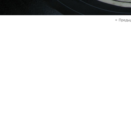
«
Преды