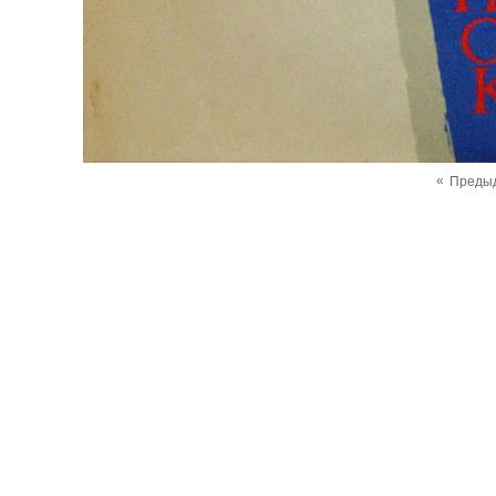
«
Преды