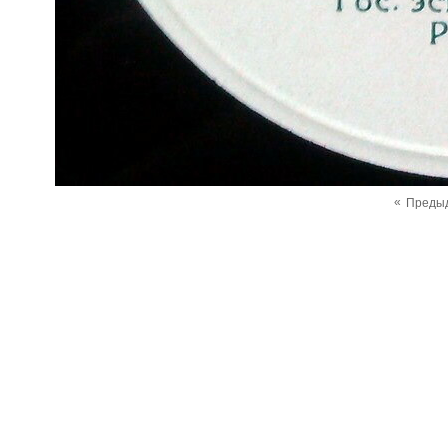
«
Преды