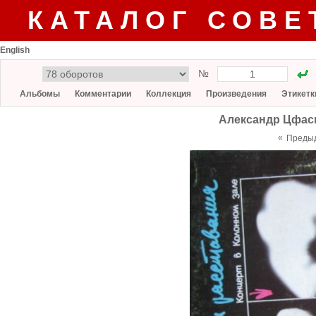
КАТАЛОГ СОВЕ
English
№
Альбомы
Комментарии
Коллекция
Произведения
Этикетк
Александр Цфасм
«
Преды