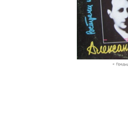
«
Преды