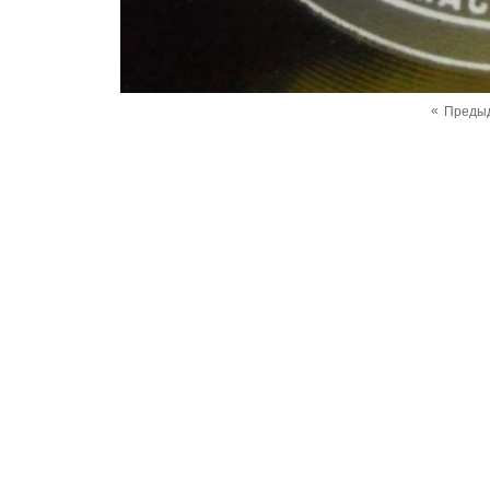
«
Преды