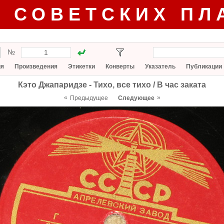
Г СОВЕТСКИХ ПЛ
№
ия
Произведения
Этикетки
Конверты
Указатель
Публикации
Кэто Джапаридзе - Тихо, все тихо / В час заката
«
»
Предыдущее
Следующее