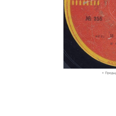
«
Преды