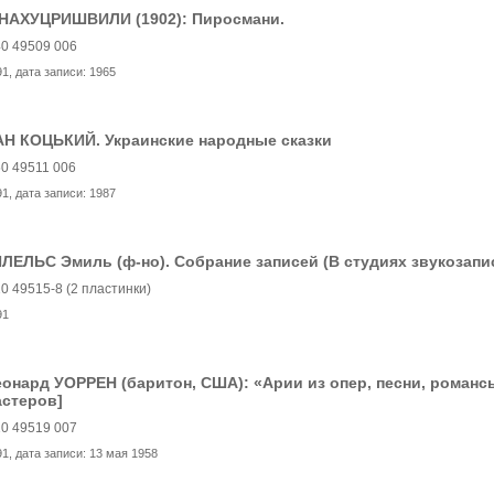
. НАХУЦРИШВИЛИ (1902): Пиросмани.
0 49509 006
91
, дата записи:
1965
АН КОЦЬКИЙ. Украинские народные сказки
0 49511 006
91
, дата записи:
1987
ЛЕЛЬС Эмиль (ф-но). Собрание записей (В студиях звукозапис
0 49515-8 (2 пластинки)
91
онард УОРРЕН (баритон, США): «Арии из опер, песни, роман
астеров]
0 49519 007
91
, дата записи:
13 мая 1958