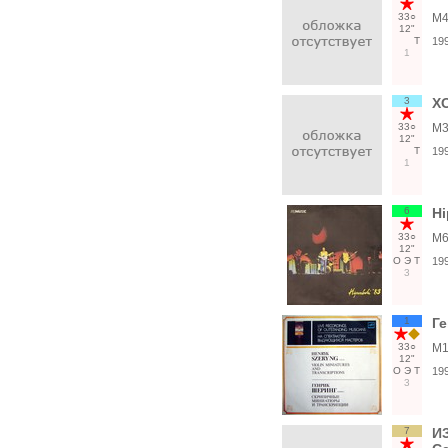
33○
М4
12"
Т
19
1
3
ХО
33○
М3
12"
Т
19
1
6
Hi
33○
M6
12"
О
Э
Т
19
3
1
Ге
33○
М1
12"
О
Э
Т
19
3
7
И