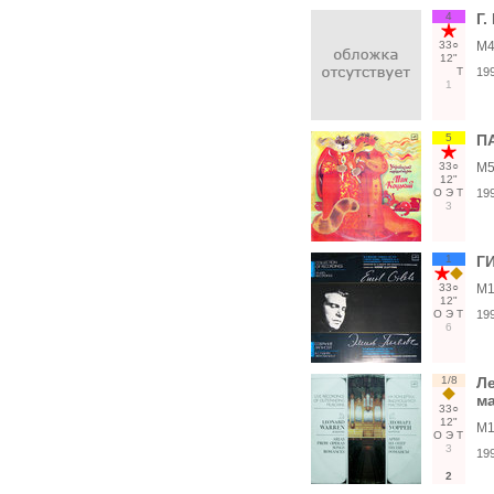
4
Г
33○
М4
12"
Т
19
1
5
П
33○
М5
12"
О
Э
Т
19
3
1
ГИ
33○
М1
12"
О
Э
Т
19
6
1/8
Ле
м
33○
12"
М1
О
Э
Т
3
19
2