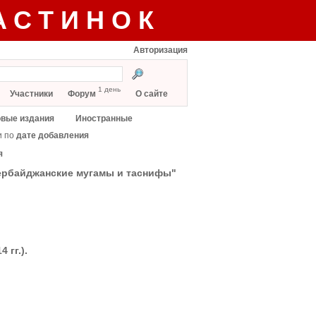
АСТИНОК
Авторизация
1 день
Участники
Форум
О сайте
вые издания
Иностранные
и по
дате добавления
я
зербайджанские мугамы и таснифы"
гг.).