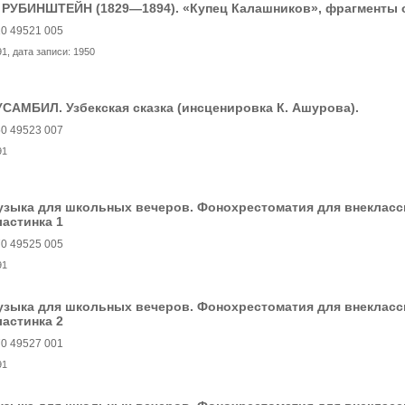
. РУБИНШТЕЙН (1829—1894). «Купец Калашников», фрагменты
0 49521 005
91
, дата записи:
1950
САМБИЛ. Узбекская сказка (инсценировка К. Ашурова).
0 49523 007
91
узыка для школьных вечеров. Фонохрестоматия для внекласс
астинка 1
0 49525 005
91
узыка для школьных вечеров. Фонохрестоматия для внекласс
астинка 2
0 49527 001
91