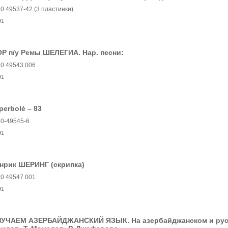
0 49537-42 (3 пластинки)
91
Р п/у Ремы ШЕЛЕГИА. Нар. песни:
0 49543 006
91
perbolė ‎– 83
0-49545-6
91
нрик ШЕРИНГ (скрипка)
0 49547 001
91
ЗУЧАЕМ АЗЕРБАЙДЖАНСКИЙ ЯЗЫК. На азербайджанском и русс