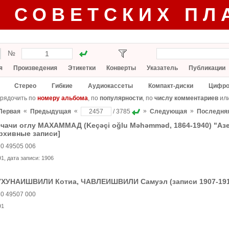
Г СОВЕТСКИХ ПЛ
№
я
Произведения
Этикетки
Конверты
Указатель
Публикации
Стерео
Гибкие
Аудиокассеты
Компакт-диски
Цифро
рядочить по
номеру альбома
, по
популярности
, по
числу комментариев
ил
«
«
»
»
Первая
Предыдущая
/ 3785
Следующая
Последня
ечачи оглу МАХАММАД (Keçəçi oğlu Məhəmməd, 1864-1940) "А
рхивные записи]
0 49505 006
91
, дата записи:
1906
УХУНАИШВИЛИ Котиа, ЧАВЛЕИШВИЛИ Самуэл (записи 1907-1914 
0 49507 000
91