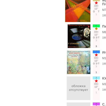
М
Пл
33○
12"
М7
О
Т
1
19
6
Па
33○
М6
12"
О
Э
Т
19
3
3
1
Иг
33○
М1
12"
О
Э
Т
19
3
1
3
КУ
33○
М3
12"
Т
19
1
4
С.