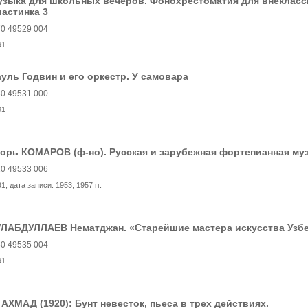
узыка для школьных вечеров. Фонохрестоматия для внекласс
астинка 3
0 49529 004
91
уль Годвин и его оркестр. У самовара
0 49531 000
91
орь КОМАРОВ (ф-но). Русская и зарубежная фортепианная му
0 49533 006
91
, дата записи:
1953, 1957 гг.
ЛАБДУЛЛАЕВ Нематджан. «Старейшие мастера искусства Узбек
0 49535 004
91
 АХМАД (1920): Бунт невесток, пьеса в трех действиях.