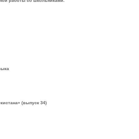
ной работы со школьниками.
зыка
истана» (выпуск 34)