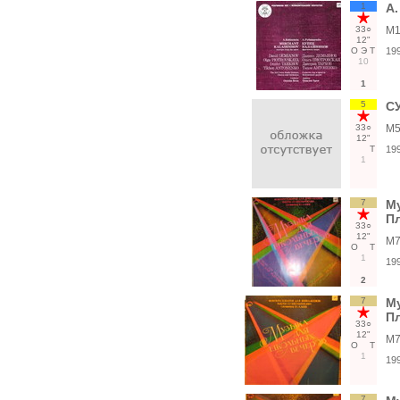
1
А
33○
М1
12"
О
Э
Т
19
10
1
5
СУ
33○
М5
12"
Т
19
1
7
М
Пл
33○
12"
М7
О
Т
1
19
2
7
М
Пл
33○
12"
М7
О
Т
1
19
7