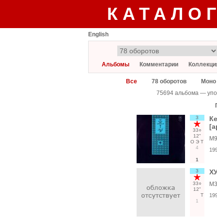
КАТАЛО
English
Альбомы
Комментарии
Коллекци
Все
78 оборотов
Моно
75694 альбома — упо
3
К
[а
33○
12"
М9
О
Э
Т
4
19
1
3
Х
33○
М3
12"
Т
19
1