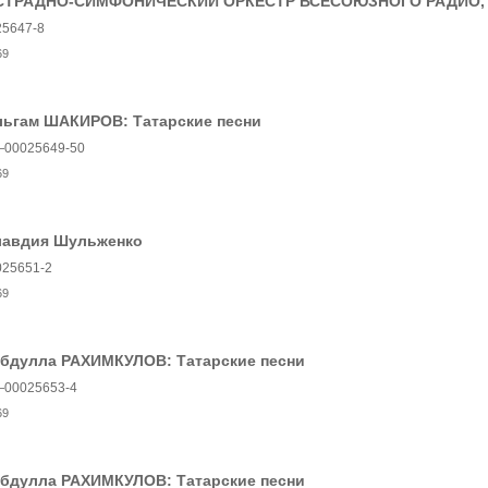
СТРАДНО-СИМФОНИЧЕСКИЙ ОРКЕСТР ВСЕСОЮЗНОГО РАДИО, со
25647-8
69
льгам ШАКИРОВ: Татарские песни
00025649-50
69
лавдия Шульженко
025651-2
69
абдулла РАХИМКУЛОВ: Татарские песни
00025653-4
69
абдулла РАХИМКУЛОВ: Татарские песни