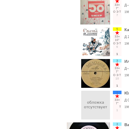
33○
Д‎
7"
О
Э
Т
19
7
5
Ка
33○
Д 
10"
О
Э
Т
19
6
1
3
Ил
33○
‎Д
7"
О
Э
Т
19
10
1
1
Ю
33○
Д 
7"
Т
19
1
3
Ва