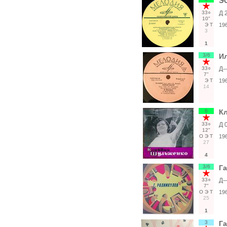
Э
33○
Д 
10"
Э
Т
19
3
1
3/6
И
33○
Д—
7"
Э
Т
19
14
6
К
33○
Д 
12"
О
Э
Т
19
27
4
3/6
Г
33○
Д—
7"
О
Э
Т
19
25
1
3
Г