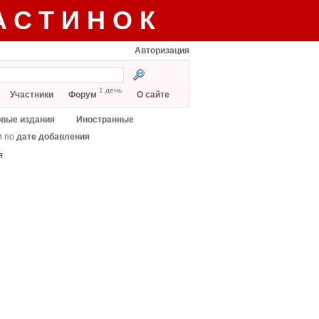
АСТИНОК
Авторизация
1 день
Участники
Форум
О сайте
вые издания
Иностранные
и по
дате добавления
я