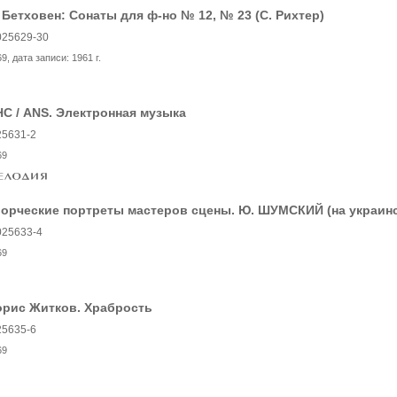
 Бетховен: Сонаты для ф-но № 12, № 23 (С. Рихтер)
025629-30
69
, дата записи:
1961 г.
С / ANS. Электронная музыка
25631-2
69
ворческие портреты мастеров сцены. Ю. ШУМСКИЙ (на украин
025633-4
69
орис Житков. Храбрость
25635-6
69