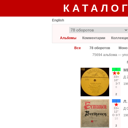
КАТАЛО
English
Альбомы
Комментарии
Коллекци
Все
78 оборотов
Моно
75694 альбома — упо
6
М
33○
Д 
10"
Э
Т
19
8
2
1
Л.
33○
Д 
12"
О
Э
Т
19
10
2