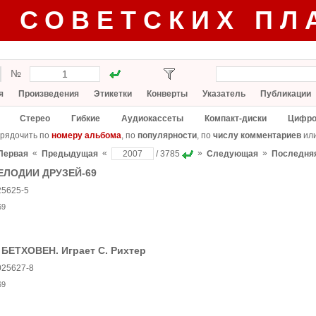
Г СОВЕТСКИХ ПЛ
№
я
Произведения
Этикетки
Конверты
Указатель
Публикации
Стерео
Гибкие
Аудиокассеты
Компакт-диски
Цифро
рядочить по
номеру альбома
, по
популярности
, по
числу комментариев
ил
«
«
»
»
Первая
Предыдущая
/ 3785
Следующая
Последня
ЕЛОДИИ ДРУЗЕЙ-69
25625-5
69
 БЕТХОВЕН. Играет С. Рихтер
025627-8
69