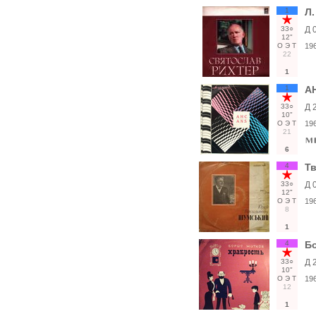
1
Л.
33○
Д 
12"
О
Э
Т
19
22
1
1
АН
33○
Д 
10"
О
Э
Т
19
21
6
4
Т
33○
Д 
12"
О
Э
Т
19
8
1
4
Б
33○
Д 
10"
О
Э
Т
19
12
1