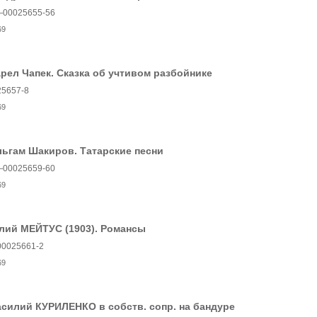
—00025655-56
69
рел Чапек. Сказка об учтивом разбойнике
25657-8
69
ьгам Шакиров. Татарские песни
—00025659-60
69
лий МЕЙТУС (1903). Романсы
00025661-2
69
силий КУРИЛЕНКО в собств. сопр. на бандуре