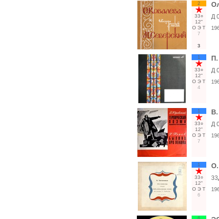
2
О
33○
Д 
12"
О
Э
Т
19
7
3
1
П
33○
Д 
12"
О
Э
Т
19
4
1
В.
33○
Д 
12"
О
Э
Т
19
7
1
О.
33○
33
12"
О
Э
Т
19
6
6