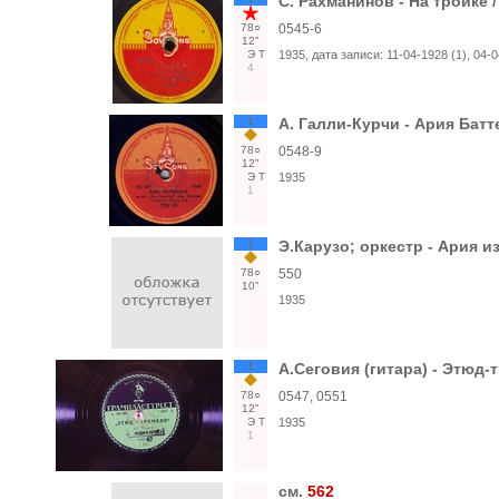
С. Рахманинов - На тройке 
78○
0545-6
12"
Э
Т
1935
, дата записи:
11-04-1928 (1), 04-0
4
1
А. Галли-Курчи - Ария Бат
78○
0548-9
12"
Э
Т
1935
1
1
Э.Карузо; оркестр - Ария и
78○
550
10"
1935
1
А.Сеговия (гитара) - Этюд-
78○
0547, 0551
12"
Э
Т
1935
1
см.
562