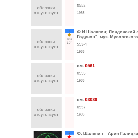
0552
1935
1
Ф.И.Шаляпин; Лондонский с
Годунов”, муз. Мусоргского
78○
10"
553-4
1935
см.
0561
0555
1935
см.
03039
0557
1935
1
Ф. Шаляпин – Ария Галицко