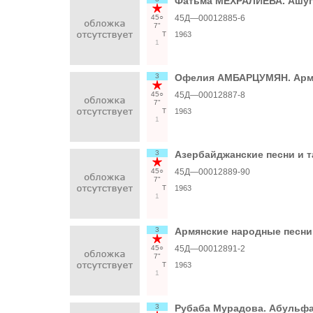
Фатьма МЕХРАЛИЕВА. Ашу
45○
45Д—00012885-6
7"
Т
1963
1
3
Офелия АМБАРЦУМЯН. Армя
45○
45Д—00012887-8
7"
Т
1963
1
3
Азербайджанские песни и 
45○
45Д—00012889-90
7"
Т
1963
1
3
Армянские народные песни
45○
45Д—00012891-2
7"
Т
1963
1
3
Рубаба Мурадова. Абульф