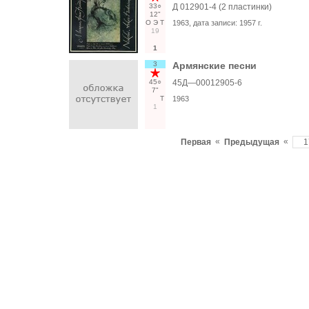
33○
Д 012901-4 (2 пластинки)
12"
О
Э
Т
1963
, дата записи:
1957 г.
19
1
3
Армянские песни
45○
45Д—00012905-6
7"
Т
1963
1
«
«
Первая
Предыдущая