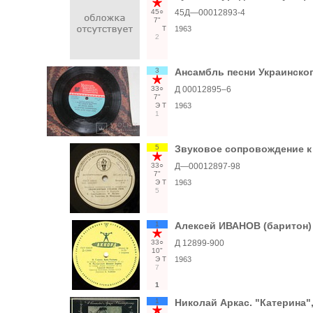
45○
45Д—00012893-4
7"
Т
1963
2
3
Ансамбль песни Украинског
33○
Д 00012895–6
7"
Э
Т
1963
1
5
Звуковое сопровождение к
33○
Д—00012897-98
7"
Э
Т
1963
5
1
Алексей ИВАНОВ (баритон)
33○
Д 12899-900
10"
Э
Т
1963
7
1
1
Николай Аркас. "Катерина"