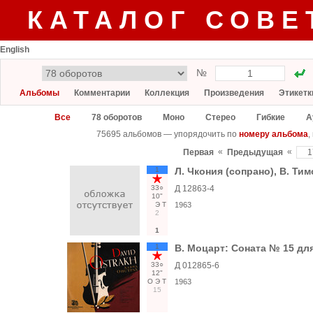
КАТАЛОГ СОВЕ
English
№
Альбомы
Комментарии
Коллекция
Произведения
Этикетк
Все
78 оборотов
Моно
Стерео
Гибкие
А
75695 альбомов — упорядочить по
номеру альбома
,
«
«
Первая
Предыдущая
1
Л. Чкония (сопрано), В. Тим
33○
Д 12863-4
10"
Э
Т
1963
2
1
1
В. Моцарт: Соната № 15 для
33○
Д 012865-6
12"
О
Э
Т
1963
15