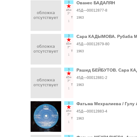
3
Ованес БАДАЛЯН
45○
45Д—00012877-8
7"
Т
1963
1
3
Сара КАДЫМОВА. Рубаба 
45○
45Д—00012879-80
7"
Т
1963
1
3
Рашид БЕЙБУТОВ. Сара 
45○
45Д—00012881-2
7"
Т
1963
1
3
Фатьма Мехралиева / Гулу
45○
45Д—00012883-4
7"
Т
1963
1
3