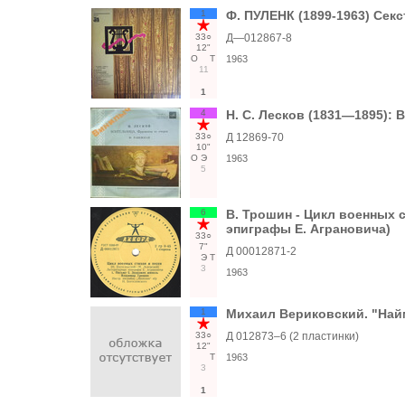
1
Ф. ПУЛЕНК (1899-1963) Секс
33○
Д—012867-8
12"
О
Т
1963
11
1
4
Н. С. Лесков (1831—1895): 
33○
Д 12869-70
10"
О
Э
1963
5
6
В. Трошин - Цикл военных 
эпиграфы Е. Аграновича)
33○
7"
Д 00012871-2
Э
Т
3
1963
1
Михаил Вериковский. "Най
33○
Д 012873–6 (2 пластинки)
12"
Т
1963
3
1