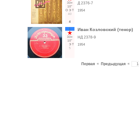
33○
Д 2376-7
10"
О
Э
Т
1954
40
4
1
Иван Козловский (тенор)
33○
НД 2378-9
10"
Э
Т
1954
5
«
«
Первая
Предыдущая