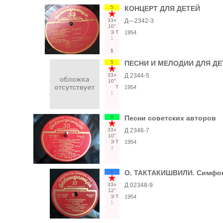
5
КОНЦЕРТ ДЛЯ ДЕТЕЙ
33○
Д—2342-3
10"
Э
Т
1954
1
1
5
ПЕСНИ И МЕЛОДИИ ДЛЯ ДЕ
33○
Д 2344-5
10"
Т
1954
1
6
Песни советских авторов
33○
Д 2346-7
10"
Э
Т
1954
3
1
О. ТАКТАКИШВИЛИ. Симфо
33○
Д 02348-9
12"
Э
Т
1954
1