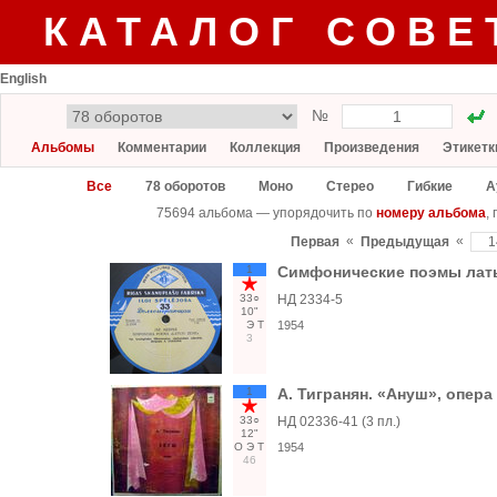
КАТАЛОГ СОВЕ
English
№
Альбомы
Комментарии
Коллекция
Произведения
Этикетк
Все
78 оборотов
Моно
Стерео
Гибкие
А
75694 альбома — упорядочить по
номеру альбома
,
«
«
Первая
Предыдущая
1
Симфонические поэмы лат
33○
НД 2334-5
10"
Э
Т
1954
3
1
А. Тигранян. «Ануш», опера
33○
НД 02336-41 (3 пл.)
12"
О
Э
Т
1954
46