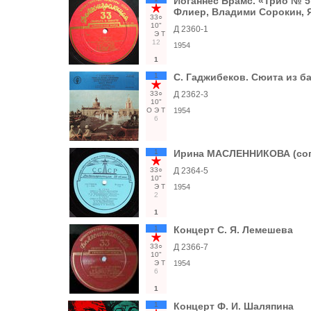
Иоганнес Брамс. «Трио № 5
Флиер, Владими Сорокин, 
33○
10"
Д 2360-1
Э
Т
12
1954
1
1
С. Гаджибеков. Сюита из б
33○
Д 2362-3
10"
О
Э
Т
1954
6
1
Ирина МАСЛЕННИКОВА (сопр
33○
Д 2364-5
10"
Э
Т
1954
2
1
1
Концерт С. Я. Лемешева
33○
Д 2366-7
10"
Э
Т
1954
6
1
1
Концерт Ф. И. Шаляпина