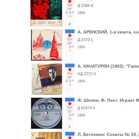
33○
Д 2368-9
10"
О
Э
Т
1954
20
2
1
А. АРЕНСКИЙ. 1-я сюита, со
33○
Д 2370-1
10"
Э
Т
1954
3
1
А. ХАЧАТУРЯН (1903). "Гаян
33○
НД 2372-3
10"
О
Э
Т
1954
3
1
Ф. Шопен, Ф. Лист. Играет М
33○
Д 02374-5
12"
Э
Т
1954
28
1
1
Л. Бетховен: Сонаты № 10, 