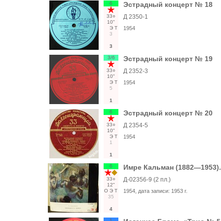
6
Эстрадный концерт № 18
33○
Д 2350-1
10"
Э
Т
1954
3
3
3/6
Эстрадный концерт № 19
33○
Д 2352-3
10"
Э
Т
1954
5
1
6
Эстрадный концерт № 20
33○
Д 2354-5
10"
Э
Т
1954
1
1
6
Имре Кальман (1882—1953)
33○
Д-02356-9 (2 пл.)
12"
О
Э
Т
1954
, дата записи:
1953 г.
35
4
1