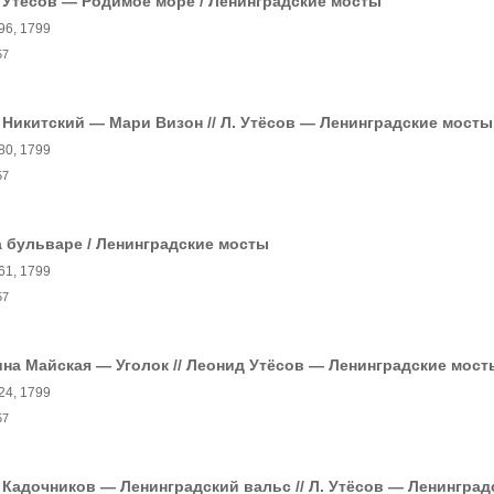
 Утесов — Родимое море / Ленинградские мосты
96, 1799
57
 Никитский — Мари Визон // Л. Утёсов — Ленинградские мосты
80, 1799
57
 бульваре / Ленинградские мосты
61, 1799
57
на Майская — Уголок // Леонид Утёсов — Ленинградские мост
24, 1799
57
 Кадочников — Ленинградский вальс // Л. Утёсов — Ленингра