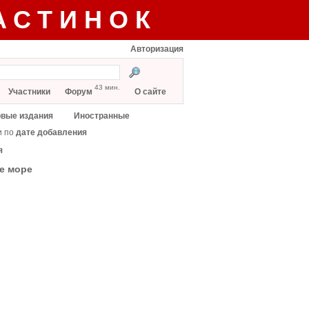
АСТИНОК
Авторизация
43 мин.
Участники
Форум
О сайте
вые издания
Иностранные
и по
дате добавления
я
е море