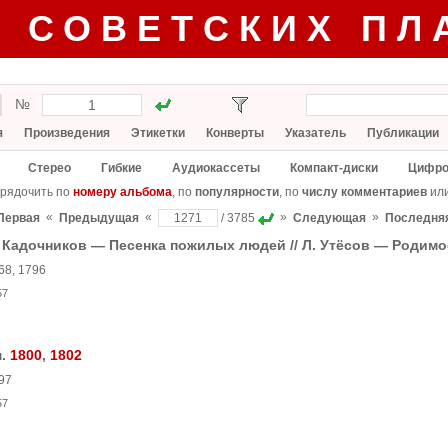
Г СОВЕТСКИХ ПЛ
№
я
Произведения
Этикетки
Конверты
Указатель
Публикации
Стерео
Гибкие
Аудиокассеты
Компакт-диски
Цифро
рядочить по
номеру альбома
, по
популярности
, по
числу комментариев
ил
«
«
»
»
Первая
Предыдущая
/ 3785
Следующая
Последня
 Кадочников — Песенка пожилых людей // Л. Утёсов — Родимо
68, 1796
57
м.
1800
,
1802
97
57