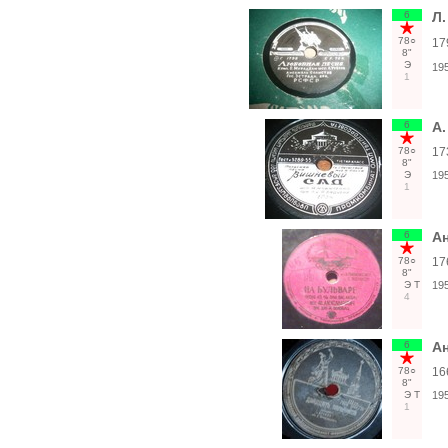
6
Л.
78○
17
8"
Э
19
1
6
А.
78○
17
8"
Э
19
1
6
Ан
78○
17
8"
Э
Т
19
4
6
Ан
78○
16
8"
Э
Т
19
1