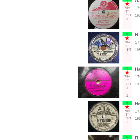
Л.
78○
17
8"
Э
Т
19
9
6
Н.
78○
17
8"
Э
Т
19
1
6
На
78○
17
8"
Э
Т
19
3
1
6
Ни
78○
17
8"
Э
Т
19
1
6
П.