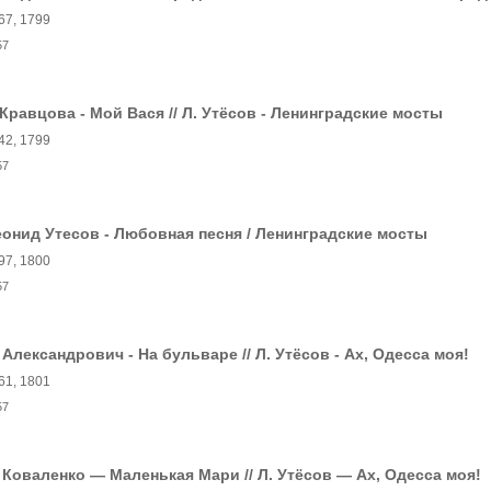
67, 1799
57
 Кравцова - Мой Вася // Л. Утёсов - Ленинградские мосты
42, 1799
57
онид Утесов - Любовная песня / Ленинградские мосты
97, 1800
57
 Александрович - На бульваре // Л. Утёсов - Ах, Одесса моя!
61, 1801
57
 Коваленко — Маленькая Мари // Л. Утёсов — Ах, Одесса моя!