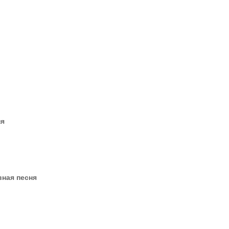
ня
вная песня