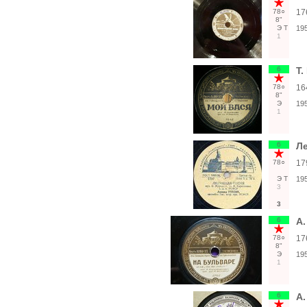
78○
17
8"
Э
Т
19
1
6
Т.
78○
16
8"
Э
19
1
6
Ле
78○
17
Э
Т
19
3
3
6
А.
78○
17
8"
Э
19
1
6
А.