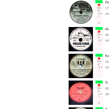
6
Ле
78○
17
8"
Э
Т
19
17
1
6
Ин
78○
00
8"
Э
Т
19
1
6
Ки
78○
16
8"
Э
Т
19
1
6
Л.
78○
00
8"
Э
Т
19
5
1
6