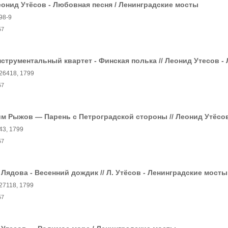
онид Утёсов - Любовная песня / Ленинградские мосты
98-9
57
струментальный квартет - Финская полька // Леонид Утесов -
26418, 1799
57
м Рыжов — Парень с Петроградской стороны // Леонид Утёсо
43, 1799
57
 Лядова - Весенний дождик // Л. Утёсов - Ленинградские мосты
27118, 1799
57