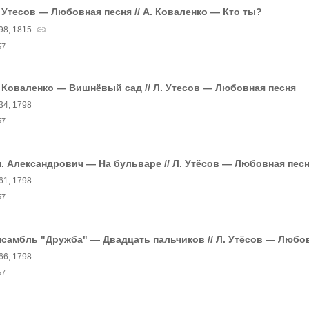
 Утесов — Любовная песня // А. Коваленко — Кто ты?
98, 1815
57
 Коваленко — Вишнёвый сад // Л. Утесов — Любовная песня
34, 1798
57
. Александрович — На бульваре // Л. Утёсов — Любовная пес
61, 1798
57
самбль "Дружба" — Двадцать пальчиков // Л. Утёсов — Любо
66, 1798
57