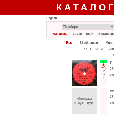
КАТАЛО
English
Альбомы
Комментарии
Коллекци
Все
78 оборотов
Моно
75694 альбома — упо
6
П.
78○
17
8"
Э
Т
19
3
с
17
19