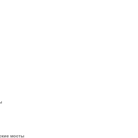
ы
дские мосты