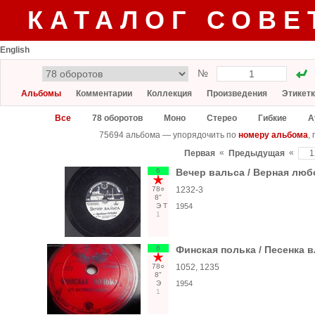
КАТАЛОГ СОВЕ
English
№
Альбомы
Комментарии
Коллекция
Произведения
Этикет
Все
78 оборотов
Моно
Стерео
Гибкие
А
75694 альбома — упорядочить по
номеру альбома
,
«
«
Первая
Предыдущая
6
Вечер вальса / Верная лю
78○
1232-3
8"
Э
Т
1954
1
6
Финская полька / Песенка
78○
1052, 1235
8"
Э
1954
1