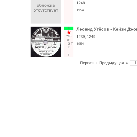
1248
1954
6
Леонид Утёсов - Кейзи Джо
78○
1239, 1249
8"
Э
Т
1954
7
1
«
«
Первая
Предыдущая