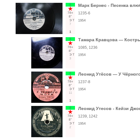
6
Марк Бернес - Песенка влю
78○
1235-6
8"
Э
Т
1954
7
1
6
Тамара Кравцова — Костры 
78○
1085, 1236
8"
Э
Т
1954
3
6
Леонид Утёсов — У Чёрного
78○
1237-8
8"
Э
Т
1954
11
1
6
Леонид Утесов - Кейзи Джо
78○
1239, 1242
8"
Э
Т
1954
2