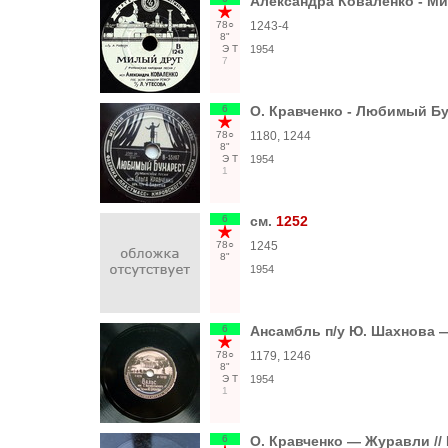
Александра Коваленко - Ми
78○
1243-4
8"
Э
Т
1954
7
6
О. Кравченко - Любимый Бух
78○
1180, 1244
8"
Э
Т
1954
1
6
см.
1252
78○
1245
8"
1954
6
Ансамбль п/у Ю. Шахнова —
78○
1179, 1246
8"
Э
Т
1954
1
6
О. Кравченко — Журавли // 