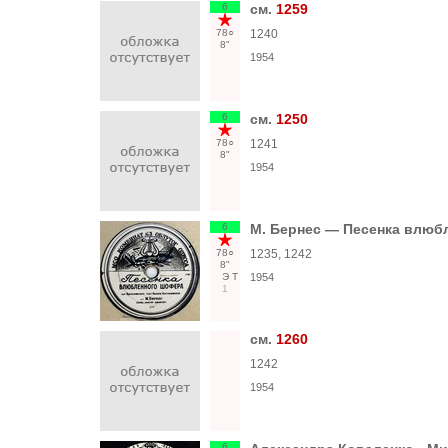
6
см.
1259
78○
1240
8"
1954
6
см.
1250
78○
1241
8"
1954
6
М. Бернес — Песенка влюбл
78○
1235, 1242
8"
Э
Т
1954
1
см.
1260
1242
1954
6