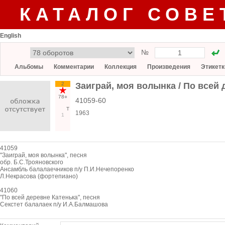
КАТАЛОГ СОВЕ
English
№
Альбомы
Комментарии
Коллекция
Произведения
Этикетк
2
Заиграй, моя волынка / По всей 
78○
41059-60
Т
1963
1
41059
"Заиграй, моя волынка", песня
обр. Б.С.Трояновского
Ансамбль балалаечников п/у П.И.Нечепоренко
Л.Некрасова (фортепиано)
41060
"По всей деревне Катенька", песня
Секстет балалаек п/у И.А.Балмашова