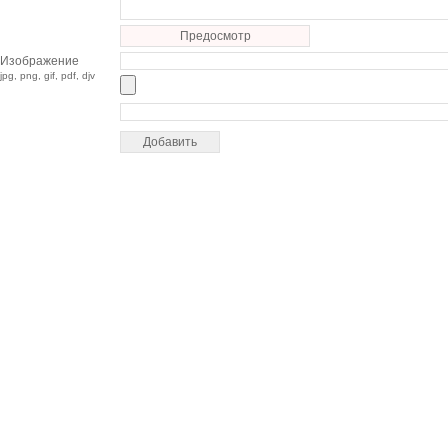
Предосмотр
Изображение
jpg, png, gif, pdf, djv