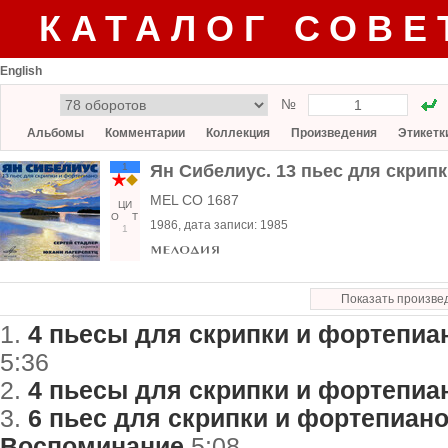
КАТАЛОГ СОВЕ
English
№
Альбомы
Комментарии
Коллекция
Произведения
Этикетк
1
Ян Сибелиус. 13 пьес для скрип
MEL CO 1687
ЦИ
О
Т
1986
, дата записи:
1985
1
Показать произве
1.
4 пьесы для скрипки и фортепиано,
5:36
2.
4 пьесы для скрипки и фортепиано
3.
6 пьес для скрипки и фортепиано, 
Воспоминание
5:08