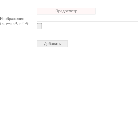
Предосмотр
Изображение
jpg, png, gif, pdf, djv