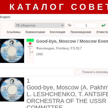
КАТАЛОГ СОВЕ
English
№
Альбомы
Комментарии
Коллекция
Произведения
Этикетк
6
Good-bye, Moscow / Moscow Even
45○
Финляндия, Finnlevy, FS 917
7"
Э
Т
1980
1
Показать произве
1
Good-bye, Moscow (A. Pakhm
L. LESHCHENKO, T. ANTSI
ORCHESTRA OF THE USSR
COMMITTEE