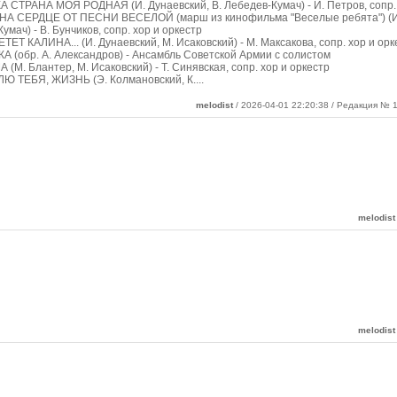
 СТРАНА МОЯ РОДНАЯ (И. Дунаевский, В. Лебедев-Кумач) - И. Петров, сопр. 
 НА СЕРДЦЕ ОТ ПЕСНИ ВЕСЕЛОЙ (марш из кинофильма "Веселые ребята") (И.
умач) - В. Бунчиков, сопр. хор и оркестр
ЕТЕТ КАЛИНА... (И. Дунаевский, М. Исаковский) - М. Максакова, сопр. хор и орк
А (обр. А. Александров) - Ансамбль Советской Армии с солистом
 (М. Блантер, М. Исаковский) - Т. Синявская, сопр. хор и оркестр
ЛЮ ТЕБЯ, ЖИЗНЬ (Э. Колмановский, К.
...
melodist
/ 2026-04-01 22:20:38 / Редакция № 1
melodist
melodist