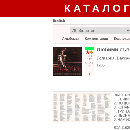
КАТАЛО
English
Альбомы
Комментарии
Коллекц
6
Любими съв
33○
Болгария, Балкан
12"
О
Э
Т
1985
6
1
ВХА 1162
1. СВЯЩЕ
2. ПО ДО
3. КОНАРМ
4. ТРИ ТА
5. ПЕСНЯ
6. НАМ Н
ВХА 1162