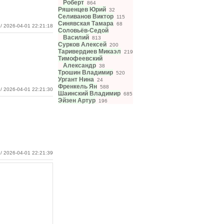
Роберт
864
Ряшенцев Юрий
32
Селиванов Виктор
115
Синявская Тамара
68
/ 2026-04-01 22:21:18
Соловьёв-Седой
Василий
813
Сурков Алексей
200
Таривердиев Микаэл
219
Тимофеевский
Александр
38
Трошин Владимир
520
Ургант Нина
24
Френкель Ян
588
/ 2026-04-01 22:21:30
Шаинский Владимир
685
Эйзен Артур
196
/ 2026-04-01 22:21:39