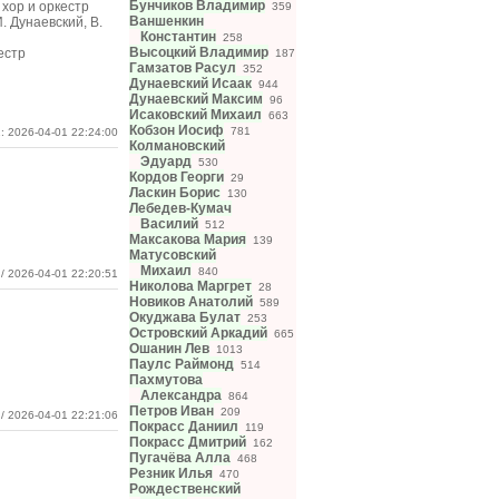
Бунчиков Владимир
хор и оркестр
359
Ваншенкин
 Дунаевский, В.
Константин
258
Высоцкий Владимир
естр
187
Гамзатов Расул
352
Дунаевский Исаак
944
Дунаевский Максим
96
Исаковский Михаил
663
Кобзон Иосиф
781
: 2026-04-01 22:24:00
Колмановский
Эдуард
530
Кордов Георги
29
Ласкин Борис
130
Лебедев-Кумач
Василий
512
Максакова Мария
139
Матусовский
Михаил
840
/ 2026-04-01 22:20:51
Николова Маргрет
28
Новиков Анатолий
589
Окуджава Булат
253
Островский Аркадий
665
Ошанин Лев
1013
Паулс Раймонд
514
Пахмутова
Александра
864
Петров Иван
209
/ 2026-04-01 22:21:06
Покрасс Даниил
119
Покрасс Дмитрий
162
Пугачёва Алла
468
Резник Илья
470
Рождественский