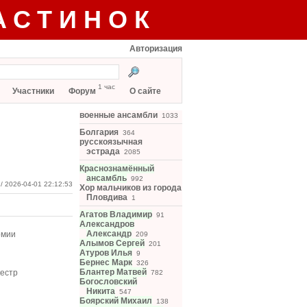
АСТИНОК
Авторизация
1 час
Участники
Форум
О сайте
военные ансамбли
1033
Болгария
364
русскоязычная
эстрада
2085
Краснознамённый
ансамбль
992
/ 2026-04-01 22:12:53
Хор мальчиков из города
Пловдива
1
Агатов Владимир
91
Александров
Александр
рмии
209
Алымов Сергей
201
Атуров Илья
9
Бернес Марк
326
Блантер Матвей
естр
782
Богословский
Никита
547
Боярский Михаил
138