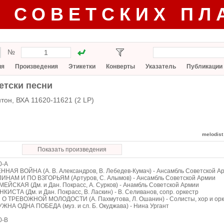
Г СОВЕТСКИХ ПЛ
№
ия
Произведения
Этикетки
Конверты
Указатель
Публикации
етски песни
тон, ВХА 11620-11621 (2 LP)
melodist
Показать произведения
0-А
ННАЯ ВОЙНА (А. В. Александров, В. Лебедев-Кумач) - Ансамбль Советской А
ЛИНАМ И ПО ВЗГОРЬЯМ (Артуров, С. Алымов) - Ансамбль Советской Армии
ЕЙСКАЯ (Дм. и Дан. Покрасс, А. Сурков) - Анамбль Советской Армии
НКИСТА (Дм. и Дан. Покрасс, В. Ласкин) - В. Селиванов, сопр. оркестр
 О ТРЕВОЖНОЙ МОЛОДОСТИ (А. Пахмутова, Л. Ошанин) - Солисты, хор и орк
УЖНА ОДНА ПОБЕДА (муз. и сл. Б. Окуджава) - Нина Ургант
0-В