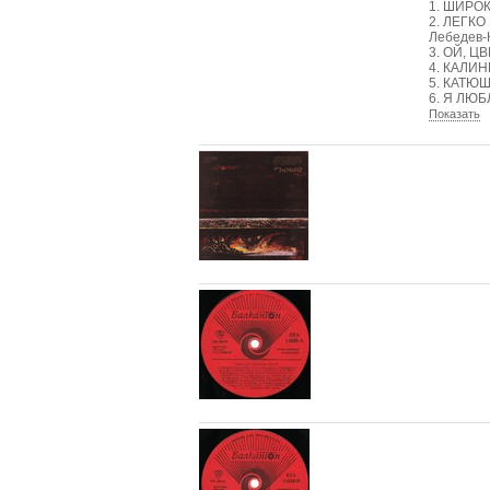
1. ШИРОКА
2. ЛЕГКО
Лебедев-К
3. ОЙ, ЦВ
4. КАЛИНК
5. КАТЮША
6. Я ЛЮБ
Показать