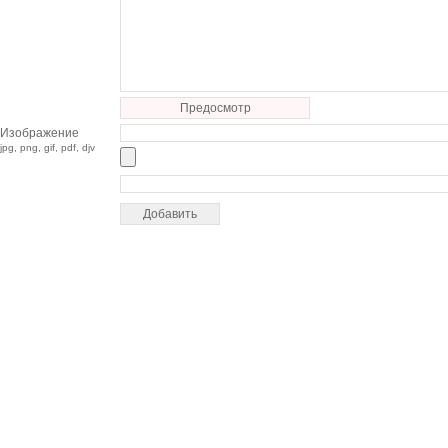
Предосмотр
Изображение
jpg, png, gif, pdf, djv