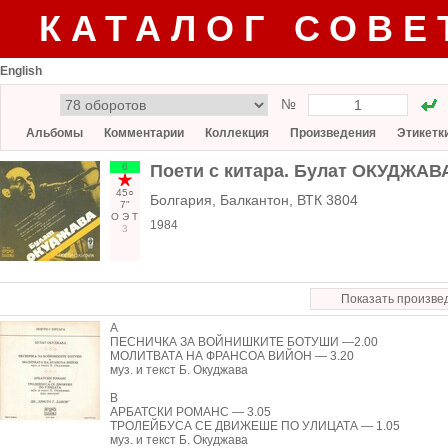
КАТАЛОГ СОВЕ
English
№
Альбомы
Комментарии
Коллекция
Произведения
Этикетк
6
Поети с китара. Булат ОКУДЖАВ
45○
Болгария, Балкантон, ВТК 3804
7"
О
Э
Т
1984
3
Показать произве
А
ПЕСНИЧКА ЗА ВОЙНИШКИТЕ БОТУШИ —2.00
МОЛИТВАТА НА ФРАНСОА ВИЙОН — 3.20
муз. и текст Б. Окуджава
В
АРБАТСКИ РОМАНС — 3.05
ТРОЛЕЙБУСА СЕ ДВИЖЕШЕ ПО УЛИЦАТА — 1.05
муз. и текст Б. Окуджава