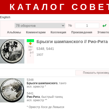
КАТАЛОГ СОВЕ
English
№
Альбомы
Комментарии
Коллекция
Произведения
Этикетк
6
Брызги шампанского // Рио-Рита
78○
5348, 5441
10"
Э
Т
1937
1
Показать произве
5348
Брызги шампанского
, танго
исп. оркестр *
5441
Рио-Рита
, быстрый танец
исп. оркестр **
* Оркестр Хосе де Люкьеси