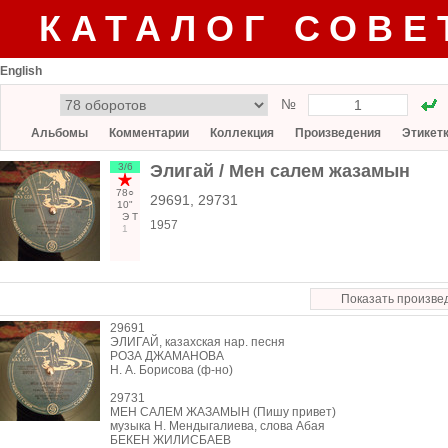
КАТАЛОГ СОВЕ
English
№
Альбомы
Комментарии
Коллекция
Произведения
Этикет
3/6
Элигай / Мен салем жазамын
78○
29691, 29731
10"
Э
Т
1957
1
Показать произве
29691
ЭЛИГАЙ, казахская нар. песня
РОЗА ДЖАМАНОВА
Н. А. Борисова (ф-но)
29731
МЕН САЛЕМ ЖАЗАМЫН (Пишу привет)
музыка Н. Мендыгалиева, слова Абая
БЕКЕН ЖИЛИСБАЕВ