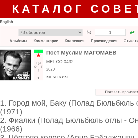
КАТАЛОГ СОВЕ
English
№
Альбомы
Комментарии
Коллекция
Произведения
Этикет
6
Поет Муслим МАГОМАЕВ
MEL CO 0432
ЦИ
О
Т
2020
1
1
Показать произве
1. Город мой, Баку (Полад Бюльбюль о
(1971)
2. Фиалки (Полад Бюльбюль оглы - О
(1966)
3. Чёртово колесо (Арно Бабаджанян 