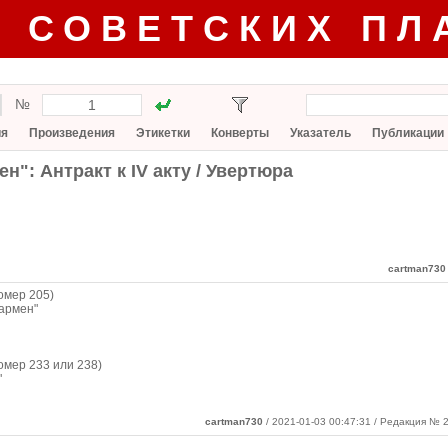
Г СОВЕТСКИХ ПЛ
№
ия
Произведения
Этикетки
Конверты
Указатель
Публикации
н": Антракт к IV акту / Увертюра
cartman730
омер 205)
армен"
омер 233 или 238)
"
cartman730
/ 2021-01-03 00:47:31 / Редакция № 2