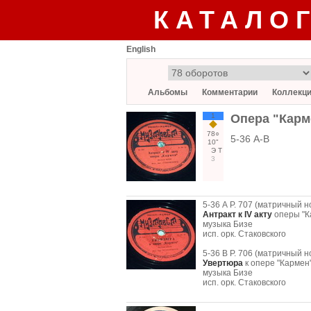
КАТАЛО
English
Альбомы
Комментарии
Коллекц
1
Опера "Карме
78○
5-36 А-B
10"
Э
Т
3
5-36 А Р. 707 (матричный н
Антракт к IV акту
оперы "К
музыка Бизе
исп. орк. Стаковского
5-36 B Р. 706 (матричный н
Увертюра
к опере "Кармен
музыка Бизе
исп. орк. Стаковского