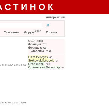
АСТИНОК
Авторизация
2 дня
Участники
Форум
О сайте
США
1313
Франция
707
французская
классика
2032
Bizet Georges
66
Stokowski Leopold
24
Бизе Жорж
361
/ 2021-01-03 00:44:36
Стоковский Леопольд
24
: 2021-01-04 00:14:16