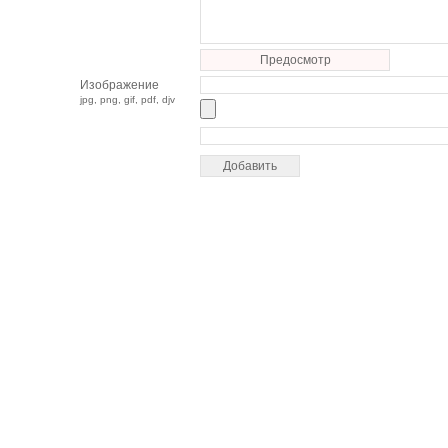
Предосмотр
Изображение
jpg, png, gif, pdf, djv